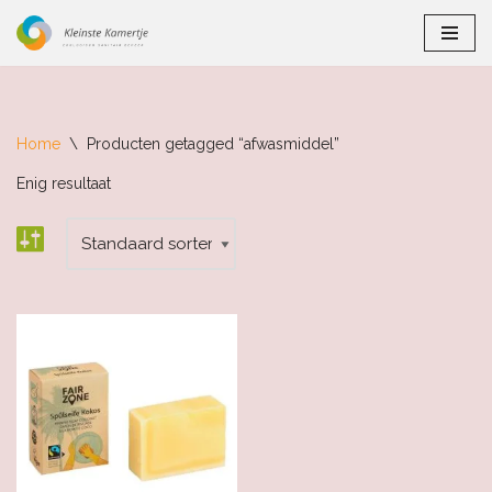
Ga
naar
de
inhoud
Home
\
Producten getagged “afwasmiddel”
Enig resultaat