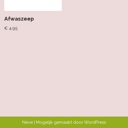
Afwaszeep
€
4,95
Neve
| Mogelijk gemaakt door
WordPress