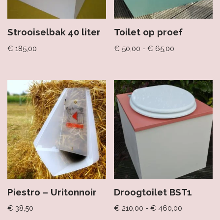
Strooiselbak 40 liter
Toilet op proef
€
185,00
€
50,00
-
€
65,00
Piestro – Uritonnoir
Droogtoilet BST1
€
38,50
€
210,00
-
€
460,00