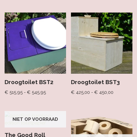
Droogtoilet BST2
Droogtoilet BST3
€
515,95
-
€
545,95
€
425,00
-
€
450,00
NIET OP VOORRAAD
The Good Roll