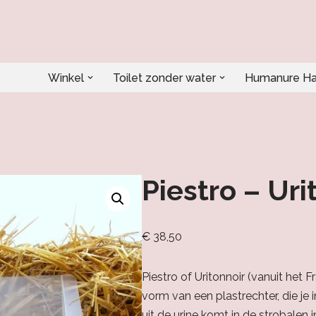
Winkel
Toilet zonder water
Humanure H
Piestro – Uri
€
38,50
Piestro of Uritonnoir (vanuit het Fra
vorm van een plastrechter, die je 
uit de urine komt in de strobalen 