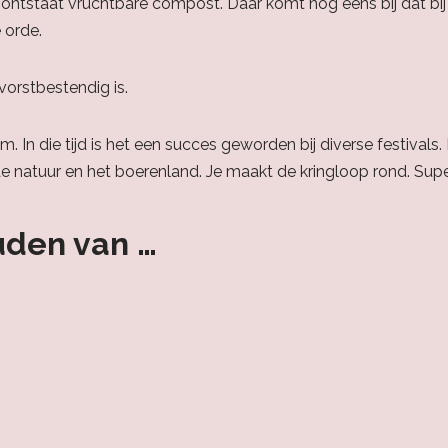
ntstaat vruchtbare compost. Daar komt nog eens bij dat bij het
 orde.
vorstbestendig is.
eum. In die tijd is het een succes geworden bij diverse festivals
 natuur en het boerenland. Je maakt de kringloop rond. Supe
uden van …