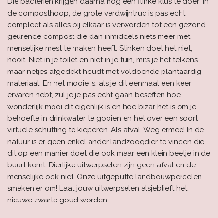
Die bacteriën krijgen daarna nog een flinke klus te doen in
de composthoop, de grote verdwijntruc is pas echt
compleet als alles bij elkaar is verworden tot een gezond
geurende compost die dan inmiddels niets meer met
menselijke mest te maken heeft. Stinken doet het niet,
nooit. Niet in je toilet en niet in je tuin, mits je het telkens
maar netjes afgedekt houdt met voldoende plantaardig
materiaal. En het mooie is, als je dit eenmaal een keer
ervaren hebt, zul je je pas echt gaan beseffen hoe
wonderlijk mooi dit eigenlijk is en hoe bizar het is om je
behoefte in drinkwater te gooien en het over een soort
virtuele schutting te kieperen. Als afval. Weg ermee! In de
natuur is er geen enkel ander landzoogdier te vinden die
dit op een manier doet die ook maar een klein beetje in de
buurt komt. Dierlijke uitwerpselen zijn geen afval en de
menselijke ook niet. Onze uitgeputte landbouwpercelen
smeken er om! Laat jouw uitwerpselen alsjeblieft het
nieuwe zwarte goud worden.