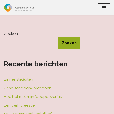
Ga
naar
de
inhoud
Zoeken
Zoeken
Recente berichten
BinnensteBuiten
Urine scheiden? Niet doen.
Hoe het met mijn ‘poepdozen’ is
Een verhit feestje
Vaatwassen met tabletten?